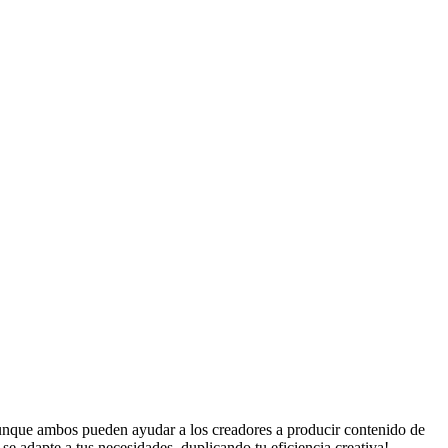
unque ambos pueden ayudar a los creadores a producir contenido de
se adapte a tus necesidades, duplicando tu eficiencia creativa!