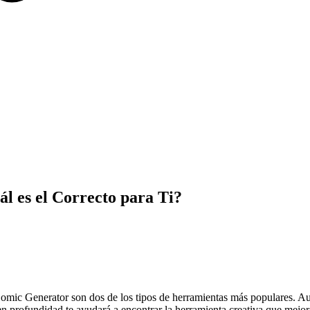
l es el Correcto para Ti?
omic Generator son dos de los tipos de herramientas más populares. A
en profundidad te ayudará a encontrar la herramienta creativa que mejor 