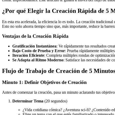
¿Por qué Elegir la Creación Rápida de 5 
En esta era acelerada, la eficiencia lo es todo. La creación tradici
Esto no solo ahorra tiempo sino que, más importante, reduce la barrera
Ventajas de la Creación Rápida
Gratificación Instantánea
: Ve rápidamente tus resultados crea
Bajo Costo de Prueba y Error
: Prueba rápidamente múltiples
Iteración Eficiente
: Completa múltiples rondas de optimizació
Se Adapta al Ritmo Moderno
: Satisface las necesidades de 
Flujo de Trabajo de Creación de 5 Minutos
Minuto 1: Definir Objetivos de Creación
Antes de comenzar la creación, pasa un minuto aclarando tus objetivo
Determinar Tema
(20 segundos)
¿Vida cotidiana cómica? ¿Aventura sci-fi? ¿Contenido e
Elige un tema con el que estés familiarizado o interesado