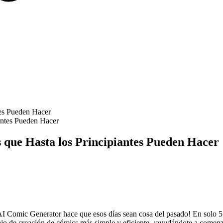
tes Pueden Hacer
 que Hasta los Principiantes Pueden Hacer
I Comic Generator hace que esos días sean cosa del pasado! En solo 5 
abajo de creación de cómics más simple y eficiente, ¡ayudándote a comenz