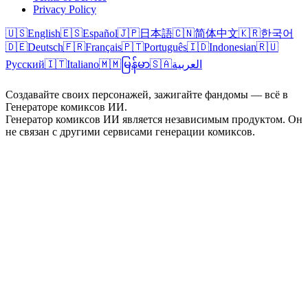
Privacy Policy
🇺🇸
English
🇪🇸
Español
🇯🇵
日本語
🇨🇳
简体中文
🇰🇷
한국어
🇩🇪
Deutsch
🇫🇷
Français
🇵🇹
Português
🇮🇩
Indonesian
🇷🇺
Русский
🇮🇹
Italiano
🇲🇲
မြန်မာ
🇸🇦
العربية
Создавайте своих персонажей, зажигайте фандомы — всё в
Генераторе комиксов ИИ.
Генератор комиксов ИИ является независимым продуктом. Он
не связан с другими сервисами генерации комиксов.