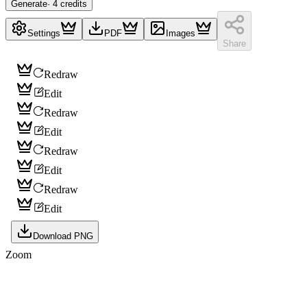
Generate
·
4
credits
Settings
PDF
Images
Share
Redraw
Edit
Redraw
Edit
Redraw
Edit
Redraw
Edit
Download PNG
Zoom