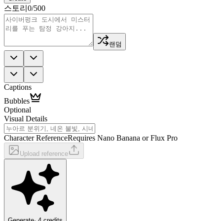
스토리
0
/500
랜덤
Captions
Bubbles
Optional
Visual Details
Character Reference
Requires Nano Banana or Flux Pro
Upload reference
Generate
·
4
credits