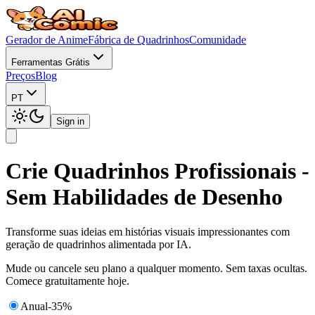
Gerador de Anime
Fábrica de Quadrinhos
Comunidade
Ferramentas Grátis
Preços
Blog
PT
Sign in
Crie Quadrinhos Profissionais -
Sem Habilidades de Desenho
Transforme suas ideias em histórias visuais impressionantes com
geração de quadrinhos alimentada por IA.
Mude ou cancele seu plano a qualquer momento. Sem taxas ocultas.
Comece gratuitamente hoje.
Anual
-
35%